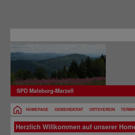
SPD Malsburg-Marzell
HOMEPAGE
GEMEINDERAT
ORTSVEREIN
TERMI
Herzlich Willkommen auf unserer Hom