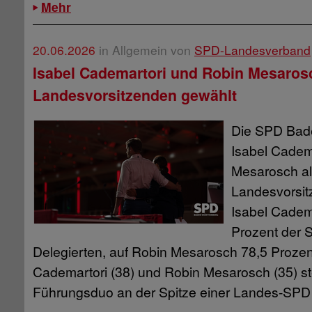
Mehr
20.06.2026
in Allgemein von
SPD-Landesverband
Isabel Cademartori und Robin Mesaros
Landesvorsitzenden gewählt
Die SPD Bad
Isabel Cadem
Mesarosch a
Landesvorsit
Isabel Cadema
Prozent der 
Delegierten, auf Robin Mesarosch 78,5 Prozent
Cademartori (38) und Robin Mesarosch (35) ste
Führungsduo an der Spitze einer Landes-SPD